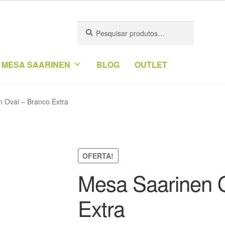
atual
é:
Pesquisar
Pesquisar
,00.
R$2.899,00.
por:
 MESA SAARINEN
BLOG
OUTLET
 Oval – Branco Extra
OFERTA!
Mesa Saarinen 
Extra