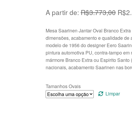
O
A partir de:
R$
3.773,00
R$
2
preç
Mesa Saarinen Jantar Oval Branco Extra (E
origi
dimensões, acabamento e qualidade de alt
era:
modelo de 1956 do designer Eero Saarin
pintura automotiva PU, contra-tampo em
R$3.
mármore Branco Extra ou Espirito Santo
nacionais, acabamento Saarinen nas bor
Tamanhos Ovais
Limpar