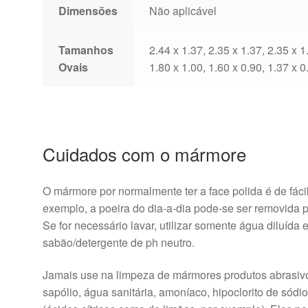
Dimensões
Não aplicável
Tamanhos
2.44 x 1.37, 2.35 x 1.37, 2.35 x 1
Ovais
1.80 x 1.00, 1.60 x 0.90, 1.37 x 0
Cuidados com o mármore
O mármore por normalmente ter a face polida é de fácil 
exemplo, a poeira do dia-a-dia pode-se ser removida
Se for necessário lavar, utilizar somente água diluída
sabão/detergente de ph neutro.
Jamais use na limpeza de mármores produtos abrasivos 
sapólio, água sanitária, amoníaco, hipoclorito de sódi