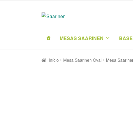
original
era:
R$3.773
MESAS SAARINEN
BASE
Início
Mesa Saarinen Oval
Mesa Saarinen