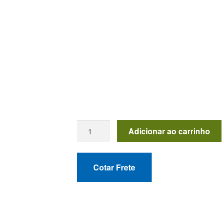
Mesa
Adicionar ao carrinho
Saarinen
Oval
-
Cotar Frete
Branco
Extra
quantidade