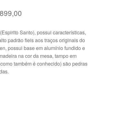
O
.899,00
o
preço
spirito Santo), possui características,
nal
atual
o padrão fieis aos traços originais do
é:
en, possui base em alumínio fundido e
 madeira na cor da mesa, tampo em
773,00.
R$2.899,00.
 (como também é conhecido) são pedras
das.