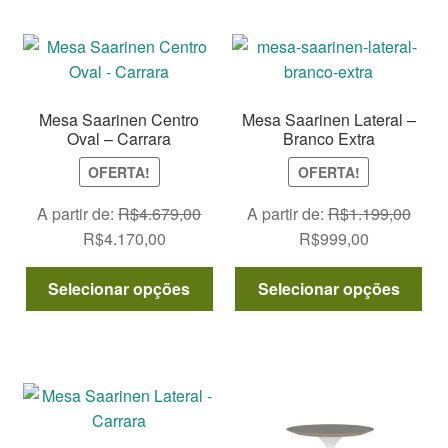
várias
vár
variantes.
var
As
As
opções
opç
podem
po
Mesa Saarinen Centro
Mesa Saarinen Lateral –
ser
ser
Oval – Carrara
Branco Extra
escolhidas
esc
OFERTA!
OFERTA!
na
na
página
pág
A partir de:
R$
4.679,00
A partir de:
R$
1.199,00
do
do
O
O
O
O
R$
4.170,00
R$
999,00
produto
pro
preço
preço
preço
preço
Este
Est
original
atual
original
atual
Selecionar opções
Selecionar opções
produto
pro
era:
é:
era:
é:
tem
tem
R$4.679,00.
R$4.170,00.
R$1.199,00.
R$999,00.
várias
vár
variantes.
var
As
As
opções
opç