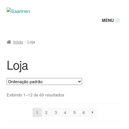
MENU
Início
Loja
Loja
Exibindo 1–12 de 69 resultados
1
2
3
4
5
6