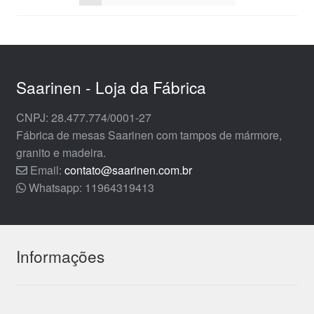
na
do
página
pro
do
produto
Saarinen - Loja da Fábrica
CNPJ: 28.477.774/0001-27
Fábrica de mesas Saarinen com tampos de mármore,
granito e madeira.
Email:
contato@saarinen.com.br
Whatsapp: 11964319413
Informações