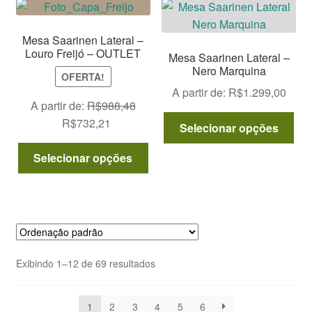
As
ser
opç
escolhidas
Mesa Saarinen Lateral –
po
na
Louro Freijó – OUTLET
Mesa Saarinen Lateral –
ser
página
Nero Marquina
OFERTA!
esc
do
A partir de:
R$
1.299,00
na
produto
A partir de:
R$
988,48
pág
Est
O
O
R$
732,21
Selecionar opções
do
pro
preço
preço
Este
pro
tem
original
atual
Selecionar opções
produto
vár
era:
é:
tem
var
R$988,48.
R$732,21.
várias
As
variantes.
opç
As
po
opções
ser
Exibindo 1–12 de 69 resultados
podem
esc
ser
na
escolhidas
1
2
3
4
5
6
pág