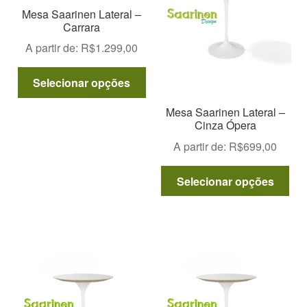
podem
po
Mesa Saarinen Lateral –
ser
ser
Carrara
escolhidas
esc
A partir de:
R$
1.299,00
na
na
página
pág
Este
Selecionar opções
do
do
produto
produto
pro
tem
Mesa Saarinen Lateral –
Cinza Ópera
várias
variantes.
A partir de:
R$
699,00
As
Est
opções
Selecionar opções
pro
podem
tem
ser
vár
escolhidas
var
na
As
página
opç
do
po
produto