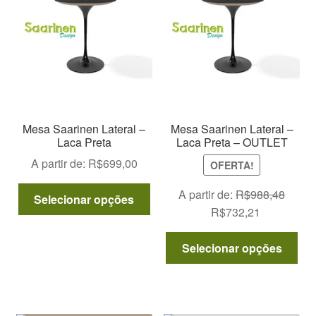
escolhidas
po
na
ser
página
esc
do
na
produto
pág
do
pro
Mesa Saarinen Lateral –
Mesa Saarinen Lateral –
Laca Preta
Laca Preta – OUTLET
A partir de:
R$
699,00
OFERTA!
Este
A partir de:
R$
988,48
Selecionar opções
produto
O
O
R$
732,21
tem
preço
preço
Est
várias
original
atual
Selecionar opções
pro
variantes.
era:
é:
tem
As
R$988,48.
R$732,21.
vár
opções
var
podem