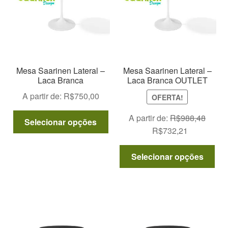
ser
esc
na
pág
do
pro
Mesa Saarinen Lateral –
Mesa Saarinen Lateral –
Laca Branca
Laca Branca OUTLET
A partir de:
R$
750,00
OFERTA!
Este
A partir de:
R$
988,48
Selecionar opções
produto
O
O
R$
732,21
tem
preço
preço
Est
várias
original
atual
Selecionar opções
pro
variantes.
era:
é:
tem
As
R$988,48.
R$732,21.
vár
opções
var
podem
As
ser
opç