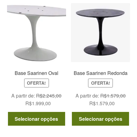
Base Saarinen Oval
Base Saarinen Redonda
OFERTA!
OFERTA!
A partir de:
R$
2.245,00
A partir de:
R$
1.579,00
O
O
O
O
R$
1.999,00
R$
1.579,00
preço
preço
preço
preço
Este
Est
original
atual
original
atual
Selecionar opções
Selecionar opções
produto
pro
era:
é:
era:
é:
tem
tem
R$2.245,00.
R$1.999,00.
R$1.579,00.
R$1.579,0