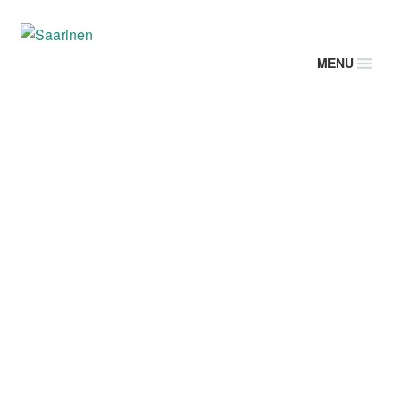
MENU
Mesa Saarinen: fabricação
própria em mármore, granito e
madeira
Na Saarinen nosso objetivo é
entregar a você o máximo da