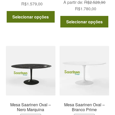
A partir de:
R$
2.528,90
O
O
R$
1.579,00
O
O
R$
1.780,00
preço
preço
Este
preço
preço
original
atual
Selecionar opções
Est
produto
original
atual
Selecionar opções
era:
é:
pro
tem
era:
é:
R$1.579,00.
R$1.579,00.
tem
várias
R$2.528,90.
R$1.780,0
vár
variantes.
var
As
As
opções
opç
podem
po
ser
ser
escolhidas
esc
na
na
página
pág
do
do
produto
pro
Mesa Saarinen Oval –
Mesa Saarinen Oval –
Nero Marquina
Branco Prime