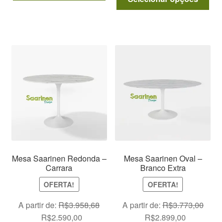
era:
é:
pro
tem
era:
é:
R$2.245,00.
R$1.999,00.
tem
várias
R$5.461,00.
R$4.450,0
vár
variantes.
var
As
As
opções
opç
podem
po
ser
ser
escolhidas
esc
na
na
página
pág
do
do
produto
pro
Mesa Saarinen Redonda –
Mesa Saarinen Oval –
Carrara
Branco Extra
OFERTA!
OFERTA!
A partir de:
R$
3.958,68
A partir de:
R$
3.773,00
O
O
O
O
R$
2.590,00
R$
2.899,00