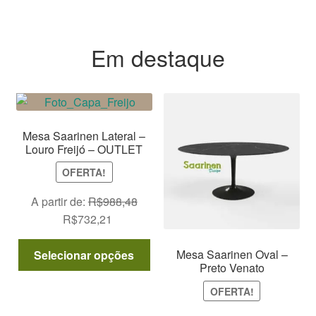
Em destaque
Mesa Saarinen Lateral –
Louro Freijó – OUTLET
OFERTA!
A partir de:
R$
988,48
O
O
R$
732,21
preço
preço
Este
original
atual
Mesa Saarinen Oval –
Selecionar opções
produto
Preto Venato
era:
é:
tem
R$988,48.
R$732,21.
OFERTA!
várias