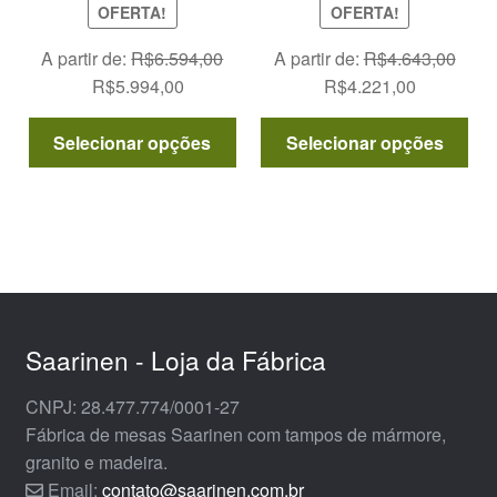
OFERTA!
OFERTA!
A partir de:
R$
6.594,00
A partir de:
R$
4.643,00
O
O
O
O
R$
5.994,00
R$
4.221,00
preço
preço
preço
preço
Este
Est
original
atual
original
atual
Selecionar opções
Selecionar opções
produto
pro
era:
é:
era:
é:
tem
tem
R$6.594,00.
R$5.994,00.
R$4.643,00.
R$4.221,0
várias
vár
variantes.
var
As
As
opções
opç
podem
po
ser
ser
Saarinen - Loja da Fábrica
escolhidas
esc
CNPJ: 28.477.774/0001-27
na
na
Fábrica de mesas Saarinen com tampos de mármore,
página
pág
granito e madeira.
do
do
Email:
contato@saarinen.com.br
produto
pro