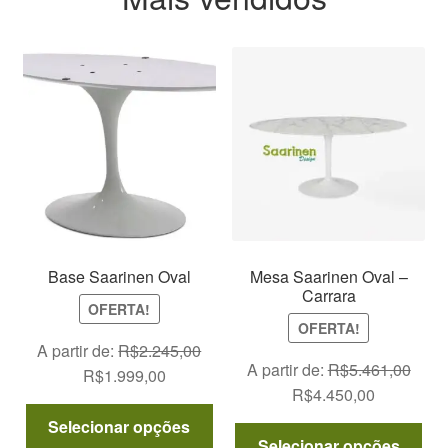
podem
na
ser
pág
escolhidas
do
na
pro
página
do
produto
Base Saarinen Oval
Mesa Saarinen Oval –
Carrara
OFERTA!
OFERTA!
A partir de:
R$
2.245,00
A partir de:
R$
5.461,00
O
O
R$
1.999,00
O
O
R$
4.450,00
preço
preço
Este
preço
preço
original
atual
Selecionar opções
Est
produto
original
atual
Selecionar opções