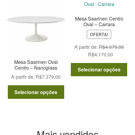
ser
opç
escolhidas
po
na
Mesa Saarinen Centro
ser
página
Oval – Carrara
esc
do
OFERTA!
na
produto
pág
A partir de:
R$
4.679,00
do
O
O
R$
4.170,00
pro
preço
preço
Mesa Saarinen Oval
Est
Centro – Nanoglass
original
atual
Selecionar opções
pro
era:
é:
A partir de:
R$
7.379,00
tem
R$4.679,00.
R$4.170,0
Este
vár
Selecionar opções
produto
var
tem
As
várias
opç
variantes.
po
As
ser
Mais vendidos
opções
esc