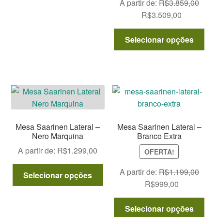
variantes.
A partir de:
R$
3.859,00
As
O
O
R$
3.509,00
opções
preço
preço
Est
podem
original
atual
Selecionar opções
pro
ser
era:
é:
tem
escolhidas
R$3.859,00.
R$3.509,0
vár
na
var
página
As
do
opç
produto
po
Mesa Saarinen Lateral –
Mesa Saarinen Lateral –
ser
Nero Marquina
Branco Extra
esc
A partir de:
R$
1.299,00
OFERTA!
na
pág
Este
A partir de:
R$
1.199,00
Selecionar opções
do
produto
O
O
R$
999,00
pro
tem
preço
preço
Est
várias
original
atual
Selecionar opções
pro