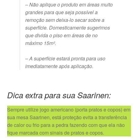
– Não aplique o produto em áreas muito
grandes para que seja possível a
remoção sem deixa-lo secar sobre a
superfície. Domesticamente sugerimos
que divida o piso em áreas de no
máximo 15m².
– A superfície estará pronta para uso
imediatamente após aplicação.
Dica extra para sua Saarinen:
Sempre utilize jogo americano (porta pratos e copos) em
sua mesa Saarinen, está proteção evita a transferência
de calor ou frio para a pedra fazendo com que ela não
fique marcada com sinais de pratos e copos.