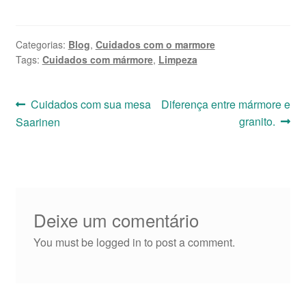
Categorias:
Blog
,
Cuidados com o marmore
Tags:
Cuidados com mármore
,
Limpeza
Navegação
Post
Próximo
Cuidados com sua mesa
Diferença entre mármore e
anterior:
post:
granito.
Saarinen
de
Post
Deixe um comentário
You must be logged in to post a comment.