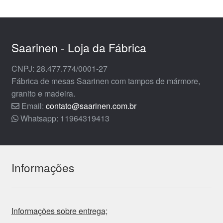
Saarinen - Loja da Fábrica
CNPJ: 28.477.774/0001-27
Fábrica de mesas Saarinen com tampos de mármore,
granito e madeira.
Email:
contato@saarinen.com.br
Whatsapp: 11964319413
Informações
Informações sobre entrega;